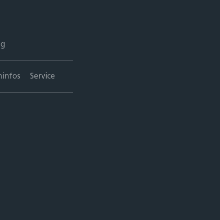
ng
ninfos
Service